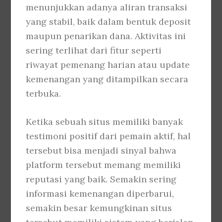
menunjukkan adanya aliran transaksi
yang stabil, baik dalam bentuk deposit
maupun penarikan dana. Aktivitas ini
sering terlihat dari fitur seperti
riwayat pemenang harian atau update
kemenangan yang ditampilkan secara
terbuka.
Ketika sebuah situs memiliki banyak
testimoni positif dari pemain aktif, hal
tersebut bisa menjadi sinyal bahwa
platform tersebut memang memiliki
reputasi yang baik. Semakin sering
informasi kemenangan diperbarui,
semakin besar kemungkinan situs