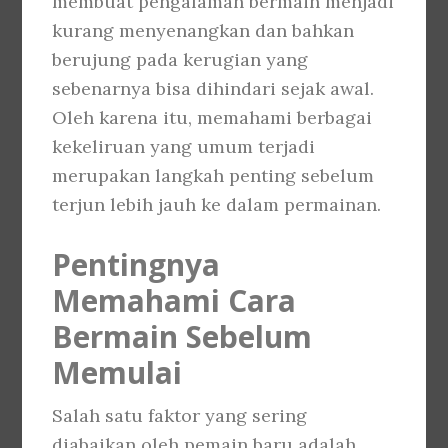
membuat pengalaman bermain menjadi
kurang menyenangkan dan bahkan
berujung pada kerugian yang
sebenarnya bisa dihindari sejak awal.
Oleh karena itu, memahami berbagai
kekeliruan yang umum terjadi
merupakan langkah penting sebelum
terjun lebih jauh ke dalam permainan.
Pentingnya
Memahami Cara
Bermain Sebelum
Memulai
Salah satu faktor yang sering
diabaikan oleh pemain baru adalah