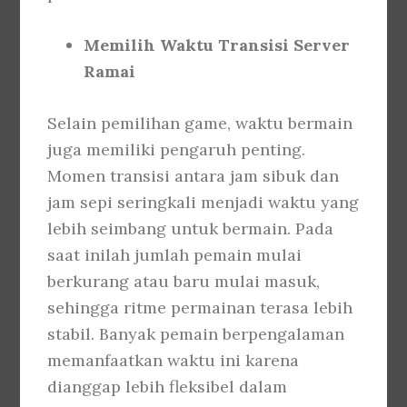
Memilih Waktu Transisi Server
Ramai
Selain pemilihan game, waktu bermain
juga memiliki pengaruh penting.
Momen transisi antara jam sibuk dan
jam sepi seringkali menjadi waktu yang
lebih seimbang untuk bermain. Pada
saat inilah jumlah pemain mulai
berkurang atau baru mulai masuk,
sehingga ritme permainan terasa lebih
stabil. Banyak pemain berpengalaman
memanfaatkan waktu ini karena
dianggap lebih fleksibel dalam