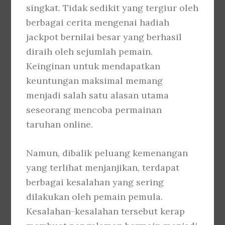
singkat. Tidak sedikit yang tergiur oleh
berbagai cerita mengenai hadiah
jackpot bernilai besar yang berhasil
diraih oleh sejumlah pemain.
Keinginan untuk mendapatkan
keuntungan maksimal memang
menjadi salah satu alasan utama
seseorang mencoba permainan
taruhan online.
Namun, dibalik peluang kemenangan
yang terlihat menjanjikan, terdapat
berbagai kesalahan yang sering
dilakukan oleh pemain pemula.
Kesalahan-kesalahan tersebut kerap