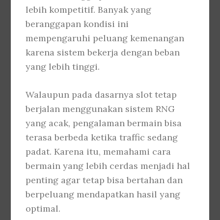
lebih kompetitif. Banyak yang
beranggapan kondisi ini
mempengaruhi peluang kemenangan
karena sistem bekerja dengan beban
yang lebih tinggi.
Walaupun pada dasarnya slot tetap
berjalan menggunakan sistem RNG
yang acak, pengalaman bermain bisa
terasa berbeda ketika traffic sedang
padat. Karena itu, memahami cara
bermain yang lebih cerdas menjadi hal
penting agar tetap bisa bertahan dan
berpeluang mendapatkan hasil yang
optimal.