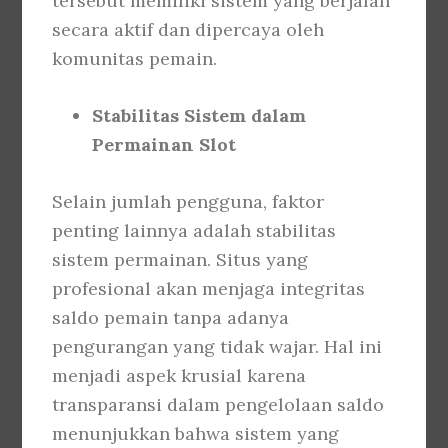
tersebut memiliki sistem yang berjalan
secara aktif dan dipercaya oleh
komunitas pemain.
Stabilitas Sistem dalam
Permainan Slot
Selain jumlah pengguna, faktor
penting lainnya adalah stabilitas
sistem permainan. Situs yang
profesional akan menjaga integritas
saldo pemain tanpa adanya
pengurangan yang tidak wajar. Hal ini
menjadi aspek krusial karena
transparansi dalam pengelolaan saldo
menunjukkan bahwa sistem yang