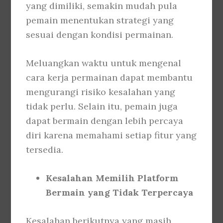
yang dimiliki, semakin mudah pula
pemain menentukan strategi yang
sesuai dengan kondisi permainan.
Meluangkan waktu untuk mengenal
cara kerja permainan dapat membantu
mengurangi risiko kesalahan yang
tidak perlu. Selain itu, pemain juga
dapat bermain dengan lebih percaya
diri karena memahami setiap fitur yang
tersedia.
Kesalahan Memilih Platform
Bermain yang Tidak Terpercaya
Kesalahan berikutnya yang masih