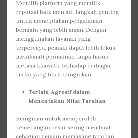
Memilih platform yang memiliki
reputasi baik menjadi langkah penting
untuk menciptakan pengalaman
bermain yang lebih aman. Dengan
menggunakan layanan yang
terpercaya, pemain dapat lebih fokus
menikmati permainan tanpa harus
merasa khawatir terhadap berbagai
risiko yang tidak diinginkan.
Terlalu Agresif dalam
Menentukan Nilai Taruhan
Keinginan untuk memperoleh
kemenangan besar sering membuat
sebagian pemain memasang taruhan