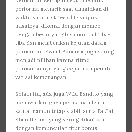
permainan sering disebut memiliki
performa menarik saat dimainkan di
waktu subuh. Gates of Olympus
misalnya, dikenal dengan momen
pengali besar yang bisa muncul tiba-
tiba dan memberikan kejutan dalam
permainan. Sweet Bonanza juga sering
menjadi pilihan karena ritme
permainannya yang cepat dan penuh
variasi kemenangan.
Selain itu, ada juga Wild Bandito yang
menawarkan gaya permainan lebih
santai namun tetap stabil, serta Fa Cai
Shen Deluxe yang sering dikaitkan
dengan kemunculan fitur bonus