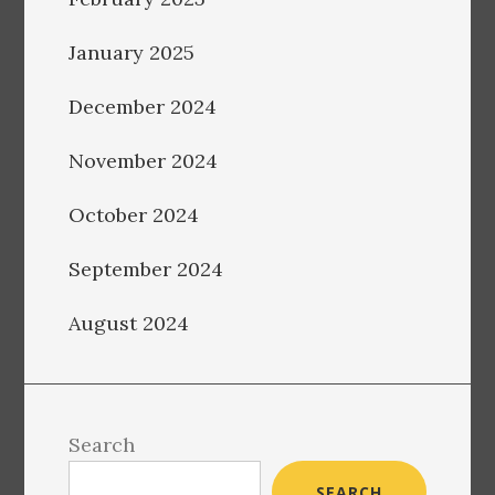
January 2025
December 2024
November 2024
October 2024
September 2024
August 2024
Search
SEARCH