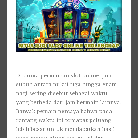
Di dunia permainan slot online, jam
subuh antara pukul tiga hingga enam
pagi sering disebut sebagai waktu
yang berbeda dari jam bermain lainnya.
Banyak pemain percaya bahwa pada
rentang waktu ini terdapat peluang
lebih besar untuk mendapatkan hasil
yang menguntungkan, mulai dari