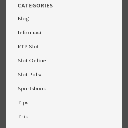
CATEGORIES
Blog
Informasi
RTP Slot
Slot Online
Slot Pulsa
Sportsbook
Tips
Trik