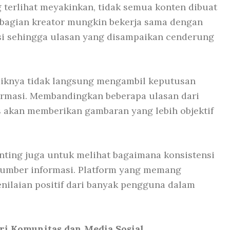
terlihat meyakinkan, tidak semua konten dibuat
ebagian kreator mungkin bekerja sama dengan
si sehingga ulasan yang disampaikan cenderung
aiknya tidak langsung mengambil keputusan
ormasi. Membandingkan beberapa ulasan dari
 akan memberikan gambaran yang lebih objektif
enting juga untuk melihat bagaimana konsistensi
i sumber informasi. Platform yang memang
nilaian positif dari banyak pengguna dalam
i Komunitas dan Media Sosial