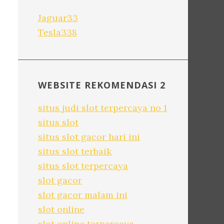
Jaguar33
Tesla338
WEBSITE REKOMENDASI 2
situs judi slot terpercaya no 1
situs slot
situs slot gacor hari ini
situs slot terbaik
situs slot terpercaya
slot gacor
slot gacor malam ini
slot online
slot online terpercaya