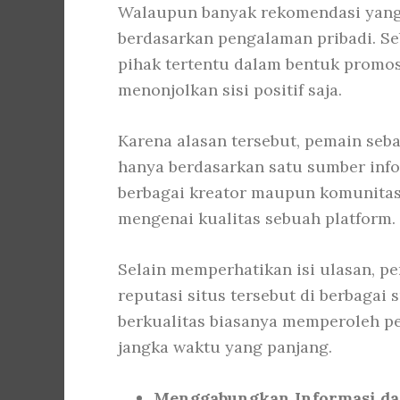
Walaupun banyak rekomendasi yang 
berdasarkan pengalaman pribadi. S
pihak tertentu dalam bentuk promo
menonjolkan sisi positif saja.
Karena alasan tersebut, pemain seb
hanya berdasarkan satu sumber inf
berbagai kreator maupun komunitas
mengenai kualitas sebuah platform.
Selain memperhatikan isi ulasan, p
reputasi situs tersebut di berbaga
berkualitas biasanya memperoleh pe
jangka waktu yang panjang.
Menggabungkan Informasi dar