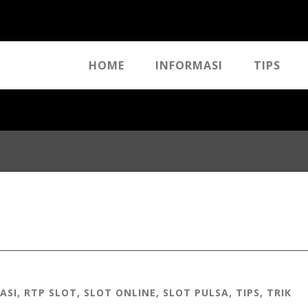
HOME
INFORMASI
TIPS
ASI
,
RTP SLOT
,
SLOT ONLINE
,
SLOT PULSA
,
TIPS
,
TRIK