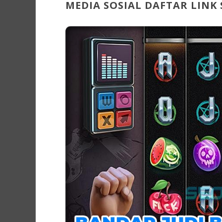
MEDIA SOSIAL DAFTAR LINK