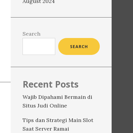
August 2024
Search
SEARCH
Recent Posts
Wajib Dipahami Bermain di
Situs Judi Online
Tips dan Strategi Main Slot
Saat Server Ramai