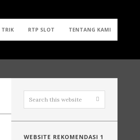
TRIK
RTP SLOT
TENTANG KAMI
Primary
Sidebar
Search
this
website
WEBSITE REKOMENDASI 1