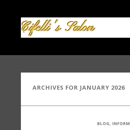
Skip
Skip
to
to
main
primary
content
sidebar
ARCHIVES FOR JANUARY 2026
BLOG
,
INFORM