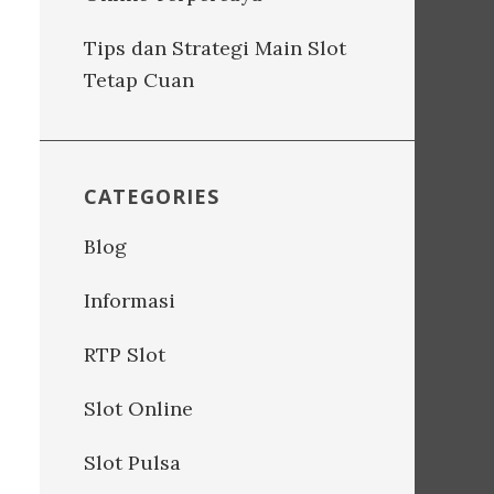
Tips dan Strategi Main Slot
Tetap Cuan
CATEGORIES
Blog
Informasi
RTP Slot
Slot Online
Slot Pulsa