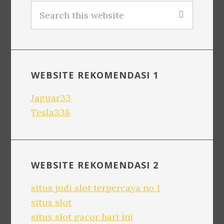
Sidebar
Search
this
website
WEBSITE REKOMENDASI 1
Jaguar33
Tesla338
WEBSITE REKOMENDASI 2
situs judi slot terpercaya no 1
situs slot
situs slot gacor hari ini