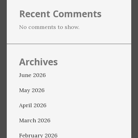
Recent Comments
No comments to show.
Archives
June 2026
May 2026
April 2026
March 2026
February 2026