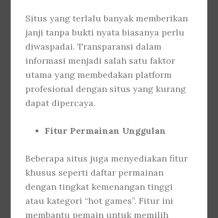
Situs yang terlalu banyak memberikan
janji tanpa bukti nyata biasanya perlu
diwaspadai. Transparansi dalam
informasi menjadi salah satu faktor
utama yang membedakan platform
profesional dengan situs yang kurang
dapat dipercaya.
Fitur Permainan Unggulan
Beberapa situs juga menyediakan fitur
khusus seperti daftar permainan
dengan tingkat kemenangan tinggi
atau kategori “hot games”. Fitur ini
membantu pemain untuk memilih