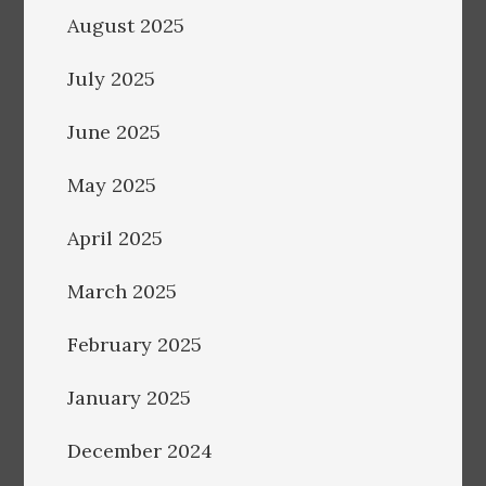
August 2025
July 2025
June 2025
May 2025
April 2025
March 2025
February 2025
January 2025
December 2024