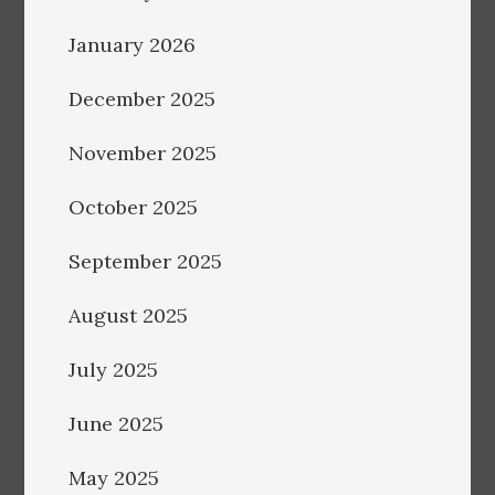
January 2026
December 2025
November 2025
October 2025
September 2025
August 2025
July 2025
June 2025
May 2025