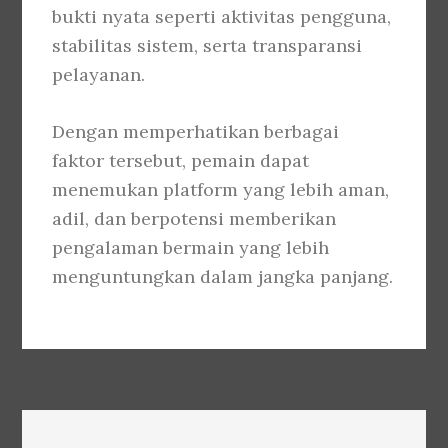
bukti nyata seperti aktivitas pengguna,
stabilitas sistem, serta transparansi
pelayanan.
Dengan memperhatikan berbagai
faktor tersebut, pemain dapat
menemukan platform yang lebih aman,
adil, dan berpotensi memberikan
pengalaman bermain yang lebih
menguntungkan dalam jangka panjang.
Primary