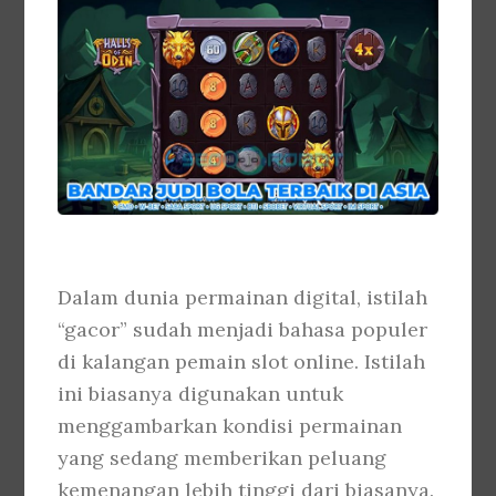
Dalam dunia permainan digital, istilah
“gacor” sudah menjadi bahasa populer
di kalangan pemain slot online. Istilah
ini biasanya digunakan untuk
menggambarkan kondisi permainan
yang sedang memberikan peluang
kemenangan lebih tinggi dari biasanya.