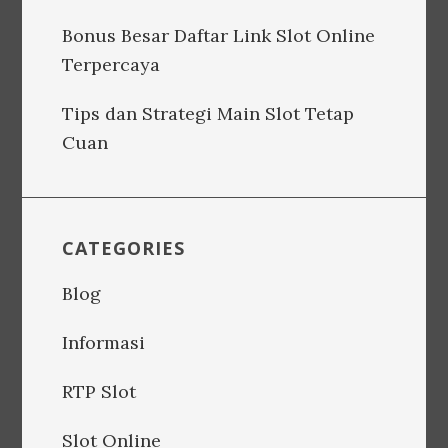
Bonus Besar Daftar Link Slot Online
Terpercaya
Tips dan Strategi Main Slot Tetap
Cuan
CATEGORIES
Blog
Informasi
RTP Slot
Slot Online