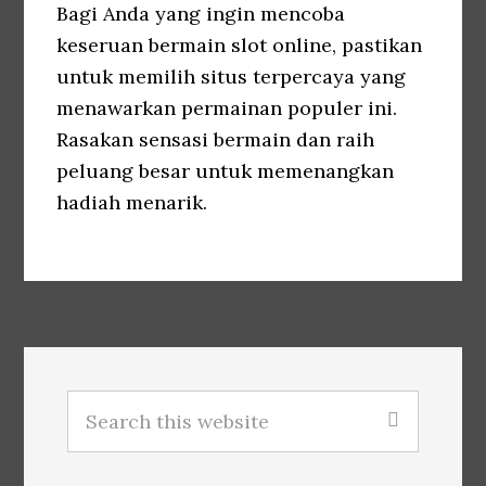
Bagi Anda yang ingin mencoba
keseruan bermain slot online, pastikan
untuk memilih situs terpercaya yang
menawarkan permainan populer ini.
Rasakan sensasi bermain dan raih
peluang besar untuk memenangkan
hadiah menarik.
Primary
Sidebar
Search
this
website