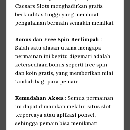
Caesars Slots menghadirkan grafis
berkualitas tinggi yang membuat
pengalaman bermain semakin memikat.
Bonus dan Free Spin Berlimpah
:
Salah satu alasan utama mengapa
permainan ini begitu digemari adalah
ketersediaan bonus seperti free spin
dan koin gratis, yang memberikan nilai
tambah bagi para pemain.
Kemudahan Akses
: Semua permainan
ini dapat dimainkan melalui situs slot
terpercaya atau aplikasi ponsel,
sehingga pemain bisa menikmati