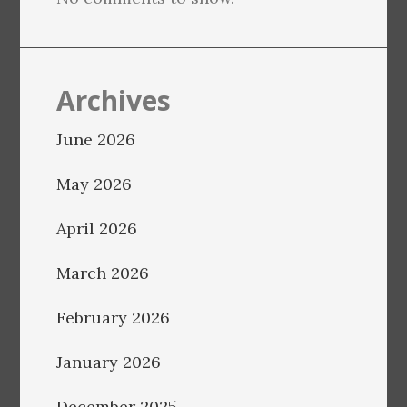
Archives
June 2026
May 2026
April 2026
March 2026
February 2026
January 2026
December 2025