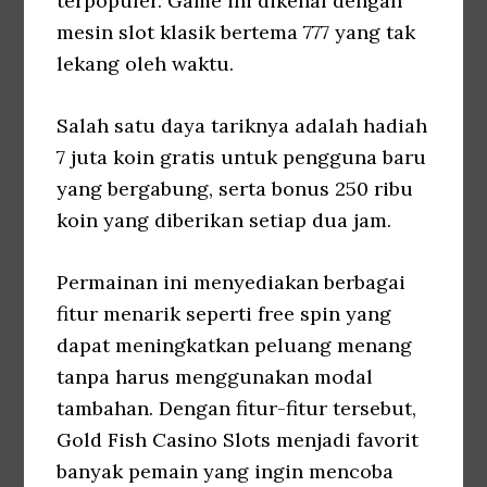
terpopuler. Game ini dikenal dengan
mesin slot klasik bertema 777 yang tak
lekang oleh waktu.
Salah satu daya tariknya adalah hadiah
7 juta koin gratis untuk pengguna baru
yang bergabung, serta bonus 250 ribu
koin yang diberikan setiap dua jam.
Permainan ini menyediakan berbagai
fitur menarik seperti free spin yang
dapat meningkatkan peluang menang
tanpa harus menggunakan modal
tambahan. Dengan fitur-fitur tersebut,
Gold Fish Casino Slots menjadi favorit
banyak pemain yang ingin mencoba