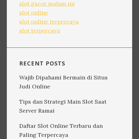
slot gacor malam ini
slot online
slot online terpercaya
slot terpercaya
RECENT POSTS
Wajib Dipahami Bermain di Situs
Judi Online
Tips dan Strategi Main Slot Saat
Server Ramai
Daftar Slot Online Terbaru dan
Paling Terpercaya