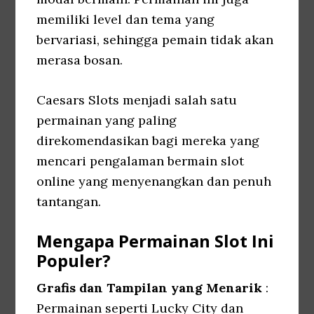
memiliki level dan tema yang
bervariasi, sehingga pemain tidak akan
merasa bosan.
Caesars Slots menjadi salah satu
permainan yang paling
direkomendasikan bagi mereka yang
mencari pengalaman bermain slot
online yang menyenangkan dan penuh
tantangan.
Mengapa Permainan Slot Ini
Populer?
Grafis dan Tampilan yang Menarik
:
Permainan seperti Lucky City dan