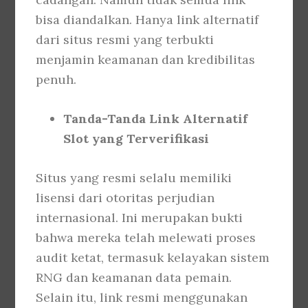
bisa diandalkan. Hanya link alternatif
dari situs resmi yang terbukti
menjamin keamanan dan kredibilitas
penuh.
Tanda-Tanda Link Alternatif
Slot yang Terverifikasi
Situs yang resmi selalu memiliki
lisensi dari otoritas perjudian
internasional. Ini merupakan bukti
bahwa mereka telah melewati proses
audit ketat, termasuk kelayakan sistem
RNG dan keamanan data pemain.
Selain itu, link resmi menggunakan