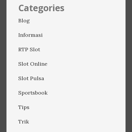
Categories
Blog
Informasi
RTP Slot
Slot Online
Slot Pulsa
Sportsbook
Tips
Trik