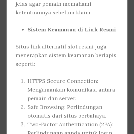
jelas agar pemain memahami
ketentuannya sebelum klaim.
Sistem Keamanan di Link Resmi
Situs link alternatif slot resmi juga
menerapkan sistem keamanan berlapis
seperti:
HTTPS Secure Connection:
Mengamankan komunikasi antara
pemain dan server.
Safe Browsing: Perlindungan
otomatis dari situs berbahaya.
Two-Factor Authentication (2FA):
Perlindungan ganda untuk login