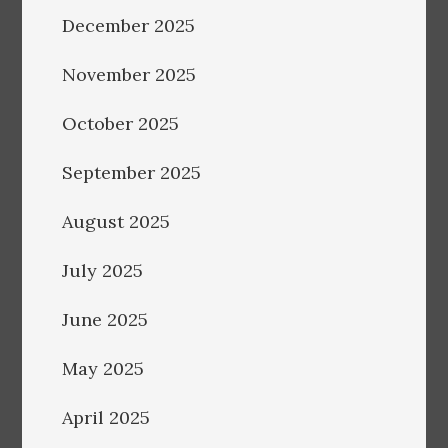
December 2025
November 2025
October 2025
September 2025
August 2025
July 2025
June 2025
May 2025
April 2025