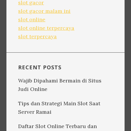
slot gacor
slot gacor malam ini
slot online
slot online terpercaya
slot terpercaya
RECENT POSTS
Wajib Dipahami Bermain di Situs
Judi Online
Tips dan Strategi Main Slot Saat
Server Ramai
Daftar Slot Online Terbaru dan