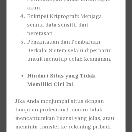
akun.
Enkripsi Kriptografi: Menjaga
semua data sensitif dari
peretasan.
Pemantauan dan Pembaruan
Berkala: Sistem selalu diperbarui
untuk menutup celah keamanan.
Hindari Situs yang Tidak
Memiliki Ciri Ini
Jika Anda menjumpai situs dengan
tampilan profesional namun tidak
mencantumkan lisensi yang jelas, atau
meminta transfer ke rekening pribadi