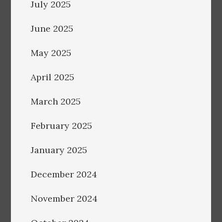
July 2025
June 2025
May 2025
April 2025
March 2025
February 2025
January 2025
December 2024
November 2024