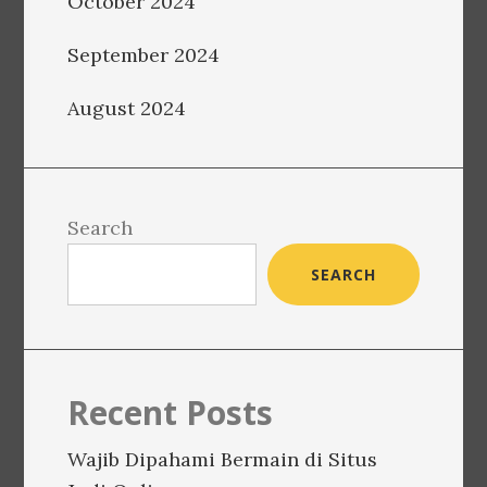
October 2024
September 2024
August 2024
Search
SEARCH
Recent Posts
Wajib Dipahami Bermain di Situs