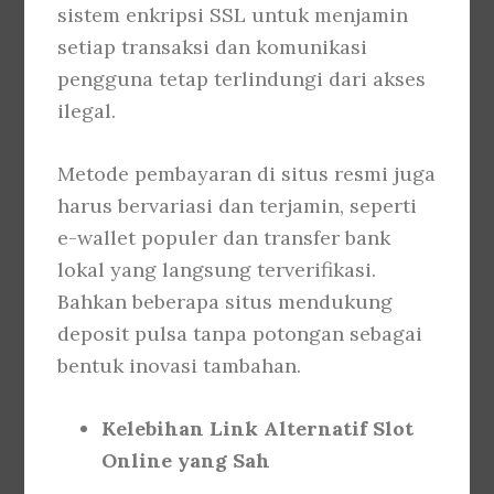
sistem enkripsi SSL untuk menjamin
setiap transaksi dan komunikasi
pengguna tetap terlindungi dari akses
ilegal.
Metode pembayaran di situs resmi juga
harus bervariasi dan terjamin, seperti
e-wallet populer dan transfer bank
lokal yang langsung terverifikasi.
Bahkan beberapa situs mendukung
deposit pulsa tanpa potongan sebagai
bentuk inovasi tambahan.
Kelebihan Link Alternatif Slot
Online yang Sah