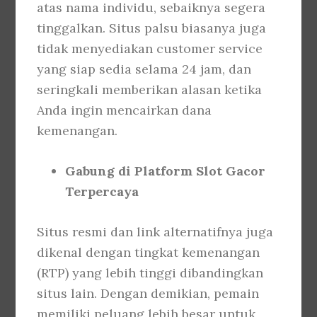
atas nama individu, sebaiknya segera
tinggalkan. Situs palsu biasanya juga
tidak menyediakan customer service
yang siap sedia selama 24 jam, dan
seringkali memberikan alasan ketika
Anda ingin mencairkan dana
kemenangan.
Gabung di Platform Slot Gacor
Terpercaya
Situs resmi dan link alternatifnya juga
dikenal dengan tingkat kemenangan
(RTP) yang lebih tinggi dibandingkan
situs lain. Dengan demikian, pemain
memiliki peluang lebih besar untuk