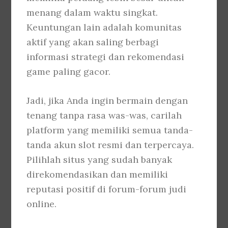
menang dalam waktu singkat.
Keuntungan lain adalah komunitas
aktif yang akan saling berbagi
informasi strategi dan rekomendasi
game paling gacor.
Jadi, jika Anda ingin bermain dengan
tenang tanpa rasa was-was, carilah
platform yang memiliki semua tanda-
tanda akun slot resmi dan terpercaya.
Pilihlah situs yang sudah banyak
direkomendasikan dan memiliki
reputasi positif di forum-forum judi
online.