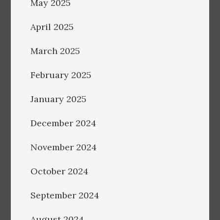
May 2025
April 2025
March 2025
February 2025
January 2025
December 2024
November 2024
October 2024
September 2024
August 2024