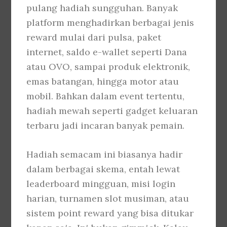
pulang hadiah sungguhan. Banyak
platform menghadirkan berbagai jenis
reward mulai dari pulsa, paket
internet, saldo e-wallet seperti Dana
atau OVO, sampai produk elektronik,
emas batangan, hingga motor atau
mobil. Bahkan dalam event tertentu,
hadiah mewah seperti gadget keluaran
terbaru jadi incaran banyak pemain.
Hadiah semacam ini biasanya hadir
dalam berbagai skema, entah lewat
leaderboard mingguan, misi login
harian, turnamen slot musiman, atau
sistem point reward yang bisa ditukar