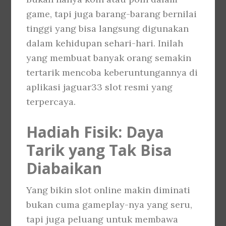
game, tapi juga barang-barang bernilai
tinggi yang bisa langsung digunakan
dalam kehidupan sehari-hari. Inilah
yang membuat banyak orang semakin
tertarik mencoba keberuntungannya di
aplikasi jaguar33 slot resmi yang
terpercaya.
Hadiah Fisik: Daya
Tarik yang Tak Bisa
Diabaikan
Yang bikin slot online makin diminati
bukan cuma gameplay-nya yang seru,
tapi juga peluang untuk membawa