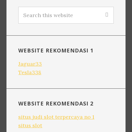
Sidebar
Search
this
website
WEBSITE REKOMENDASI 1
Jaguar33
Tesla338
WEBSITE REKOMENDASI 2
situs judi slot terpercaya no 1
situs slot