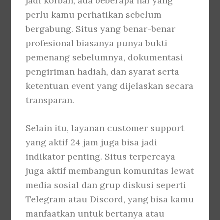
jadi korban, ada beberapa hal yang
perlu kamu perhatikan sebelum
bergabung. Situs yang benar-benar
profesional biasanya punya bukti
pemenang sebelumnya, dokumentasi
pengiriman hadiah, dan syarat serta
ketentuan event yang dijelaskan secara
transparan.
Selain itu, layanan customer support
yang aktif 24 jam juga bisa jadi
indikator penting. Situs terpercaya
juga aktif membangun komunitas lewat
media sosial dan grup diskusi seperti
Telegram atau Discord, yang bisa kamu
manfaatkan untuk bertanya atau