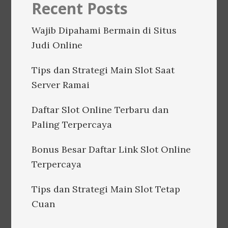
Recent Posts
Wajib Dipahami Bermain di Situs
Judi Online
Tips dan Strategi Main Slot Saat
Server Ramai
Daftar Slot Online Terbaru dan
Paling Terpercaya
Bonus Besar Daftar Link Slot Online
Terpercaya
Tips dan Strategi Main Slot Tetap
Cuan