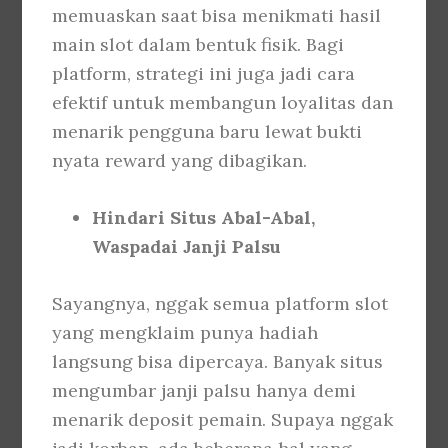
memuaskan saat bisa menikmati hasil
main slot dalam bentuk fisik. Bagi
platform, strategi ini juga jadi cara
efektif untuk membangun loyalitas dan
menarik pengguna baru lewat bukti
nyata reward yang dibagikan.
Hindari Situs Abal-Abal,
Waspadai Janji Palsu
Sayangnya, nggak semua platform slot
yang mengklaim punya hadiah
langsung bisa dipercaya. Banyak situs
mengumbar janji palsu hanya demi
menarik deposit pemain. Supaya nggak