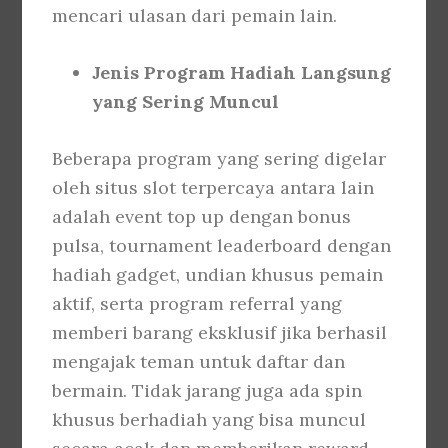
mencari ulasan dari pemain lain.
Jenis Program Hadiah Langsung
yang Sering Muncul
Beberapa program yang sering digelar
oleh situs slot terpercaya antara lain
adalah event top up dengan bonus
pulsa, tournament leaderboard dengan
hadiah gadget, undian khusus pemain
aktif, serta program referral yang
memberi barang eksklusif jika berhasil
mengajak teman untuk daftar dan
bermain. Tidak jarang juga ada spin
khusus berhadiah yang bisa muncul